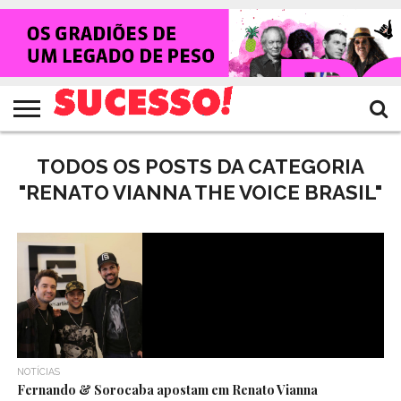
HOME
NOTÍCIAS
SHOWS
ENTREVISTAS
CLIQUES
RANKING
TV
REVISTA
CROWLEY
SUCESSO!
SUCESSO!
TODOS OS POSTS DA CATEGORIA
"RENATO VIANNA THE VOICE BRASIL"
NOTÍCIAS
Fernando & Sorocaba apostam em Renato Vianna