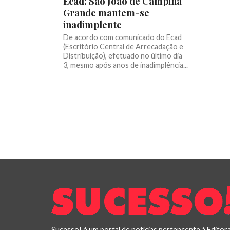
Ecad: São João de Campina
Grande mantem-se
inadimplente
De acordo com comunicado do Ecad
(Escritório Central de Arrecadação e
Distribuição), efetuado no último dia
3, mesmo após anos de inadimplência...
Sucesso! é um portal de notícias pertencente à Editor