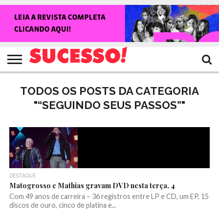
HOME
NOTÍCIAS
SHOWS
ENTREVISTAS
CLIQUES
RANKING
TV
REVISTA
CROWLEY
SUCESSO!
SUCESSO!
TODOS OS POSTS DA CATEGORIA
"“SEGUINDO SEUS PASSOS”"
DESTAQUE
Matogrosso e Mathias gravam DVD nesta terça, 4
Com 49 anos de carreira – 36 registros entre LP e CD, um EP, 15
discos de ouro, cinco de platina e...