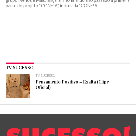
grupo Menos é Mais, lançaram no final do ano passado a primeira
parte do projeto “CONF!A”, intitulada “CONF!A...
TV SUCESSO
TV SUCESSO
Pensamento Positivo – Exalta (Clipe
Oficial)