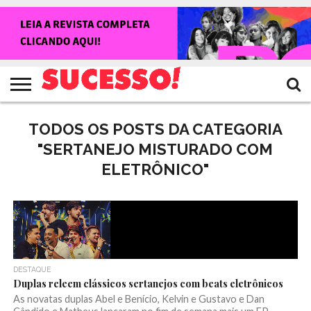
HOME
NOTÍCIAS
SHOWS
ENTREVISTAS
CLIQUES
RANKING
TV
REVISTA
CROWLEY
SUCESSO!
SUCESSO!
TODOS OS POSTS DA CATEGORIA
"SERTANEJO MISTURADO COM
ELETRÔNICO"
DESTAQUE
Duplas releem clássicos sertanejos com beats eletrônicos
As novatas duplas Abel e Benício, Kelvin e Gustavo e Dan