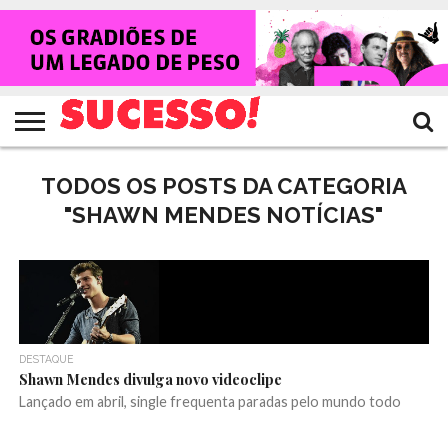
HOME
NOTÍCIAS
SHOWS
ENTREVISTAS
CLIQUES
RANKING
TV
REVISTA
CROWLEY
SUCESSO!
SUCESSO!
TODOS OS POSTS DA CATEGORIA
"SHAWN MENDES NOTÍCIAS"
DESTAQUE
Shawn Mendes divulga novo videoclipe
Lançado em abril, single frequenta paradas pelo mundo todo