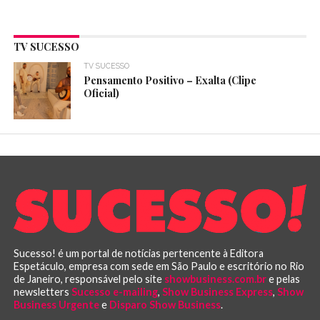
TV SUCESSO
TV SUCESSO
Pensamento Positivo – Exalta (Clipe
Oficial)
Sucesso! é um portal de notícias pertencente à Editora
Espetáculo, empresa com sede em São Paulo e escritório no Rio
de Janeiro, responsável pelo site
showbusiness.com.br
e pelas
newsletters
Sucesso e-mailing
,
Show Business Express
,
Show
Business Urgente
e
Disparo Show Business
.