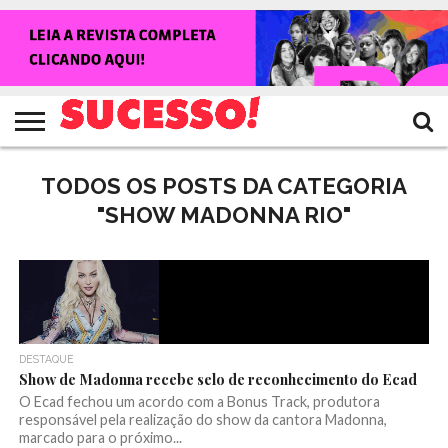
HOME
NOTÍCIAS
SHOWS
ENTREVISTAS
CLIQUES
RANKING
TV
REVISTA
CROWLEY
SUCESSO!
SUCESSO!
TODOS OS POSTS DA CATEGORIA
"SHOW MADONNA RIO"
DESTAQUE
Show de Madonna recebe selo de reconhecimento do Ecad
O Ecad fechou um acordo com a Bonus Track, produtora
responsável pela realização do show da cantora Madonna,
marcado para o próximo...