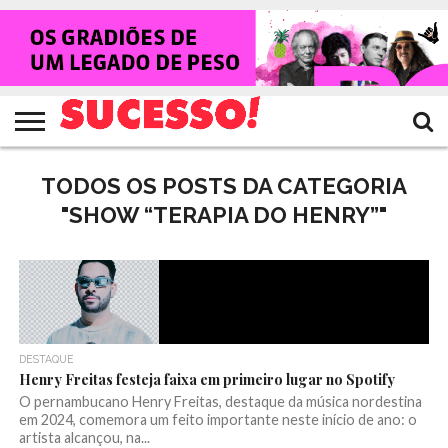
HOME
NOTÍCIAS
SHOWS
ENTREVISTAS
CLIQUES
RANKING
TV
REVISTA
CROWLEY
SUCESSO!
SUCESSO!
TODOS OS POSTS DA CATEGORIA
"SHOW “TERAPIA DO HENRY”"
DESTAQUE
Henry Freitas festeja faixa em primeiro lugar no Spotify
O pernambucano Henry Freitas, destaque da música nordestina
em 2024, comemora um feito importante neste início de ano: o
artista alcançou, na...