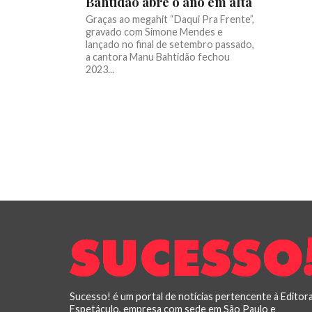
Bahtidão abre o ano em alta
Graças ao megahit “Daqui Pra Frente”,
gravado com Simone Mendes e
lançado no final de setembro passado,
a cantora Manu Bahtidão fechou
2023...
Sucesso! é um portal de notícias pertencente à Editor
Espetáculo, empresa com sede em São Paulo e