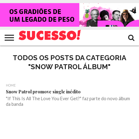
HOME
NOTÍCIAS
SHOWS
ENTREVISTAS
CLIQUES
RANKING
TV
REVISTA
CROWLEY
SUCESSO!
SUCESSO!
TODOS OS POSTS DA CATEGORIA
"SNOW PATROL ÁLBUM"
HOME
Snow Patrol promove single inédito
"If This Is All The Love You Ever Get?" faz parte do novo álbum
da banda