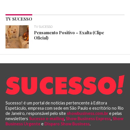
TV SUCESSO
TV SUCESSO
Pensamento Positivo – Exalta (Clipe
Oficial)
Sucesso! é um portal de notícias pertencente à Editora
Espetáculo, empresa com sede em São Paulo e escritório no Rio
de Janeiro, responsável pelo site
showbusiness.com.br
e pelas
newsletters
Sucesso e-mailing
,
Show Business Express
,
Show
Business Urgente
e
Disparo Show Business
.