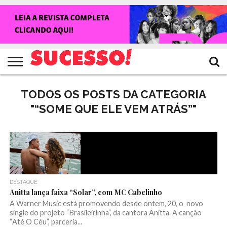
HOME
NOTÍCIAS
SHOWS
ENTREVISTAS
CLIQUES
RANKING
TV
REVISTA
CROWLEY
SUCESSO!
SUCESSO!
TODOS OS POSTS DA CATEGORIA
"“SOME QUE ELE VEM ATRÁS”"
DESTAQUE
Anitta lança faixa “Solar”, com MC Cabelinho
A Warner Music está promovendo desde ontem, 20, o novo
single do projeto “Brasileirinha”, da cantora Anitta. A canção
“Até O Céu”, parceria...