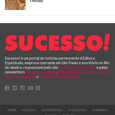
Oficial)
Sucesso! é um portal de notícias pertencente à Editora
Espetáculo, empresa com sede em São Paulo e escritório no Rio
de Janeiro, responsável pelo site
showbusiness.com.br
e pelas
newsletters
Sucesso e-mailing
,
Show Business Express
,
Show
Business Urgente
e
Disparo Show Business
.
HOME
NOTÍCIAS
ENTREVISTAS
TV SUCESSO
RANKINGS