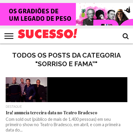
HOME
NOTÍCIAS
SHOWS
ENTREVISTAS
CLIQUES
RANKING
TV
REVISTA
CROWLEY
SUCESSO!
SUCESSO!
TODOS OS POSTS DA CATEGORIA
"SORRISO E FAMA”"
DESTAQUE
Ira! anuncia terceira data no Teatro Bradesco
Com sold out (público de mais de 1.400 pessoas) em seu
primeiro show no Teatro Bradesco, em abril, e com a primeira
data do...