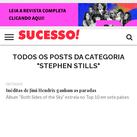
HOME
NOTÍCIAS
SHOWS
ENTREVISTAS
CLIQUES
RANKING
TV
REVISTA
CROWLEY
SUCESSO!
SUCESSO!
TODOS OS POSTS DA CATEGORIA
"STEPHEN STILLS"
DESTAQUE
Inéditas de Jimi Hendrix ganham as paradas
Álbum “Both Sides of the Sky” estreia no Top 10 em sete países