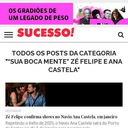
HOME
NOTÍCIAS
SHOWS
ENTREVISTAS
CLIQUES
RANKING
TV
REVISTA
CROWLEY
SUCESSO!
SUCESSO!
TODOS OS POSTS DA CATEGORIA
"“SUA BOCA MENTE” ZÉ FELIPE E ANA
CASTELA"
DESTAQUE
Zé Felipe confirma shows no Navio Ana Castela, em janeiro
Repetindo o êxito de 2025, o Navio Ana Castela sairá do Porto