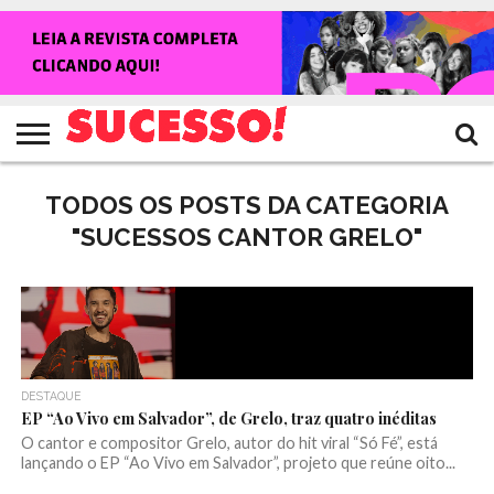
HOME
NOTÍCIAS
SHOWS
ENTREVISTAS
CLIQUES
RANKING
TV
REVISTA
CROWLEY
SUCESSO!
SUCESSO!
TODOS OS POSTS DA CATEGORIA
"SUCESSOS CANTOR GRELO"
DESTAQUE
EP “Ao Vivo em Salvador”, de Grelo, traz quatro inéditas
O cantor e compositor Grelo, autor do hit viral “Só Fé”, está
lançando o EP “Ao Vivo em Salvador”, projeto que reúne oito...