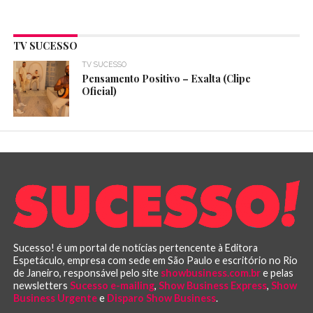
TV SUCESSO
TV SUCESSO
Pensamento Positivo – Exalta (Clipe
Oficial)
Sucesso! é um portal de notícias pertencente à Editora
Espetáculo, empresa com sede em São Paulo e escritório no Rio
de Janeiro, responsável pelo site
showbusiness.com.br
e pelas
newsletters
Sucesso e-mailing
,
Show Business Express
,
Show
Business Urgente
e
Disparo Show Business
.