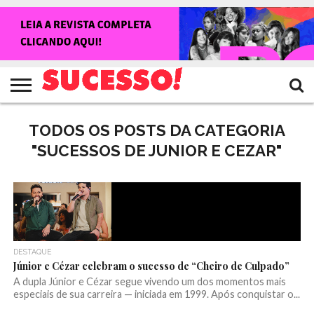
HOME
NOTÍCIAS
SHOWS
ENTREVISTAS
CLIQUES
RANKING
TV
REVISTA
CROWLEY
SUCESSO!
SUCESSO!
TODOS OS POSTS DA CATEGORIA
"SUCESSOS DE JUNIOR E CEZAR"
DESTAQUE
Júnior e Cézar celebram o sucesso de “Cheiro de Culpado”
A dupla Júnior e Cézar segue vivendo um dos momentos mais
especiais de sua carreira — iniciada em 1999. Após conquistar o...