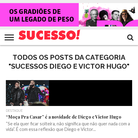
HOME
NOTÍCIAS
SHOWS
ENTREVISTAS
CLIQUES
RANKING
TV
REVISTA
CROWLEY
SUCESSO!
SUCESSO!
TODOS OS POSTS DA CATEGORIA
"SUCESSOS DIEGO E VICTOR HUGO"
DESTAQUE
“Moça Pra Casar” é a novidade de Diego e Victor Hugo
“Se ela quer ficar solteira, não significa que não quer nada com a
vida”. É com essa reflexão que Diego e Victor...