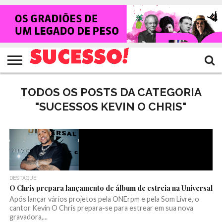
HOME
NOTÍCIAS
SHOWS
ENTREVISTAS
CLIQUES
RANKING
TV
REVISTA
CROWLEY
SUCESSO!
SUCESSO!
TODOS OS POSTS DA CATEGORIA
"SUCESSOS KEVIN O CHRIS"
DESTAQUE
O Chris prepara lançamento de álbum de estreia na Universal
Após lançar vários projetos pela ONErpm e pela Som Livre, o
cantor Kevin O Chris prepara-se para estrear em sua nova
gravadora,...