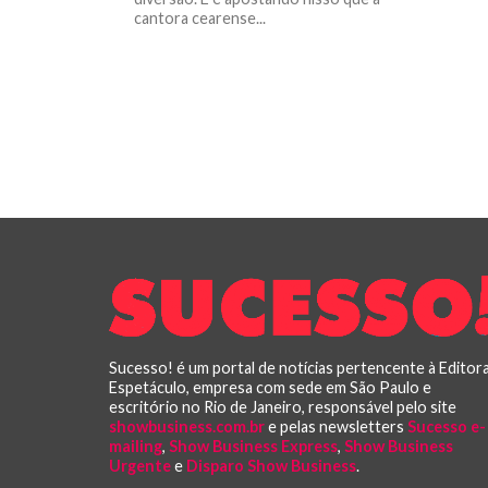
cantora cearense...
Sucesso! é um portal de notícias pertencente à Editor
Espetáculo, empresa com sede em São Paulo e
escritório no Rio de Janeiro, responsável pelo site
showbusiness.com.br
e pelas newsletters
Sucesso e-
mailing
,
Show Business Express
,
Show Business
Urgente
e
Disparo Show Business
.