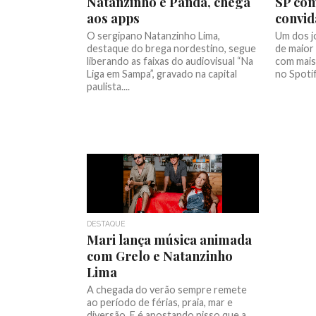
Natanzinho e Panda, chega
SP com
aos apps
convi
O sergipano Natanzinho Lima,
Um dos j
destaque do brega nordestino, segue
de maior
liberando as faixas do audiovisual “Na
com mais
Liga em Sampa”, gravado na capital
no Spotify
paulista....
DESTAQUE
Mari lança música animada
com Grelo e Natanzinho
Lima
A chegada do verão sempre remete
ao período de férias, praia, mar e
diversão. E é apostando nisso que a