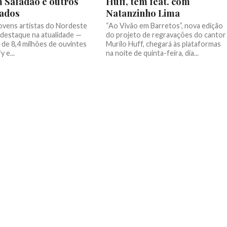
 Safadão e outros
Huff, tem feat. com
dados
Natanzinho Lima
ovens artistas do Nordeste
“Ao Vivão em Barretos”, nova edição
 destaque na atualidade —
do projeto de regravações do cantor
 de 8,4 milhões de ouvintes
Murilo Huff, chegará às plataformas
 e...
na noite de quinta-feira, dia...