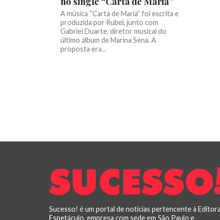
no single “Carta de Maria”
A música “Carta de Maria” foi escrita e
produzida por Rubel, junto com
Gabriel Duarte, diretor musical do
último álbum de Marina Sena. A
proposta era...
Sucesso! é um portal de notícias pertencente à Editor
Espetáculo, empresa com sede em São Paulo e