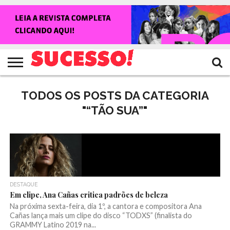
HOME
NOTÍCIAS
SHOWS
ENTREVISTAS
CLIQUES
RANKING
TV
REVISTA
CROWLEY
SUCESSO!
SUCESSO!
TODOS OS POSTS DA CATEGORIA
"“TÃO SUA”"
DESTAQUE
Em clipe, Ana Cañas critica padrões de beleza
Na próxima sexta-feira, dia 1º, a cantora e compositora Ana
Cañas lança mais um clipe do disco “TODXS” (finalista do
GRAMMY Latino 2019 na...