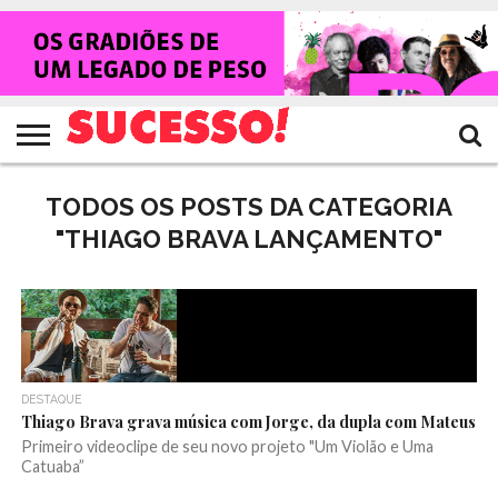
HOME
NOTÍCIAS
SHOWS
ENTREVISTAS
CLIQUES
RANKING
TV
REVISTA
CROWLEY
SUCESSO!
SUCESSO!
TODOS OS POSTS DA CATEGORIA
"THIAGO BRAVA LANÇAMENTO"
DESTAQUE
Thiago Brava grava música com Jorge, da dupla com Mateus
Primeiro videoclipe de seu novo projeto "Um Violão e Uma
Catuaba”