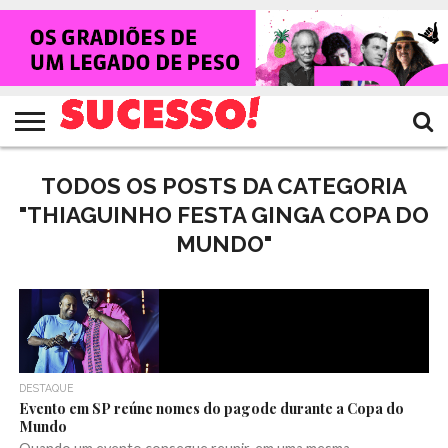
HOME
NOTÍCIAS
SHOWS
ENTREVISTAS
CLIQUES
RANKING
TV
REVISTA
CROWLEY
SUCESSO!
SUCESSO!
TODOS OS POSTS DA CATEGORIA
"THIAGUINHO FESTA GINGA COPA DO
MUNDO"
DESTAQUE
Evento em SP reúne nomes do pagode durante a Copa do
Mundo