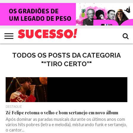
HOME
NOTÍCIAS
SHOWS
ENTREVISTAS
CLIQUES
RANKING
TV
REVISTA
CROWLEY
SUCESSO!
SUCESSO!
TODOS OS POSTS DA CATEGORIA
"“TIRO CERTO”"
DESTAQUE
Zé Felipe retoma o velho e bom sertanejo em novo álbum
Após dominar as paradas musicais durante os últimos anos com
vários hits pobres (letra e melodia), misturando funk e sertanejo,
o cantor...