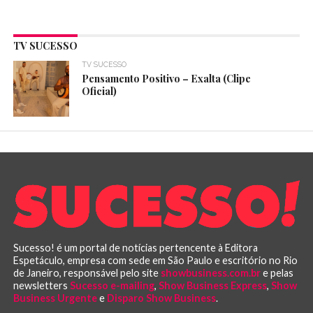
TV SUCESSO
TV SUCESSO
Pensamento Positivo – Exalta (Clipe
Oficial)
Sucesso! é um portal de notícias pertencente à Editora
Espetáculo, empresa com sede em São Paulo e escritório no Rio
de Janeiro, responsável pelo site
showbusiness.com.br
e pelas
newsletters
Sucesso e-mailing
,
Show Business Express
,
Show
Business Urgente
e
Disparo Show Business
.