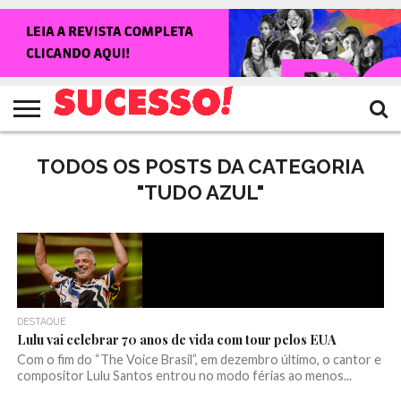
HOME
NOTÍCIAS
SHOWS
ENTREVISTAS
CLIQUES
RANKING
TV
REVISTA
CROWLEY
SUCESSO!
SUCESSO!
TODOS OS POSTS DA CATEGORIA
"TUDO AZUL"
DESTAQUE
Lulu vai celebrar 70 anos de vida com tour pelos EUA
Com o fim do “The Voice Brasil”, em dezembro último, o cantor e
compositor Lulu Santos entrou no modo férias ao menos...