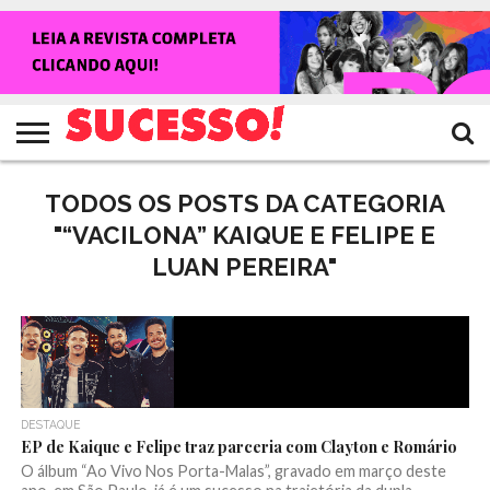
HOME
NOTÍCIAS
SHOWS
ENTREVISTAS
CLIQUES
RANKING
TV
REVISTA
CROWLEY
SUCESSO!
SUCESSO!
TODOS OS POSTS DA CATEGORIA
"“VACILONA” KAIQUE E FELIPE E
LUAN PEREIRA"
DESTAQUE
EP de Kaique e Felipe traz parceria com Clayton e Romário
O álbum “Ao Vivo Nos Porta-Malas”, gravado em março deste