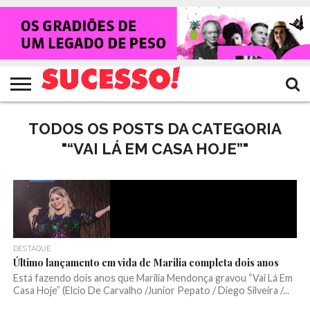
HOME
NOTÍCIAS
SHOWS
ENTREVISTAS
CLIQUES
RANKING
TV
REVISTA
CROWLEY
SUCESSO!
SUCESSO!
TODOS OS POSTS DA CATEGORIA
"“VAI LÁ EM CASA HOJE”"
DESTAQUE
Último lançamento em vida de Marilia completa dois anos
Está fazendo dois anos que Marilia Mendonça gravou “Vai Lá Em
Casa Hoje” (Elcio De Carvalho /Junior Pepato / Diego Silveira /...