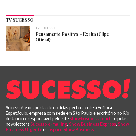
TV SUCESSO
TV SUCESSO
Pensamento Positivo – Exalta (Clipe
Oficial)
Sucesso! é um portal de notícias pertencente à Editora
Espetáculo, empresa com sede em São Paulo e escritório no Rio
de Janeiro, responsável pelo site
showbusiness.com.br
e pelas
newsletters
Sucesso e-mailing
,
Show Business Express
,
Show
Business Urgente
e
Disparo Show Business
.