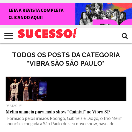
HOME
NOTÍCIAS
SHOWS
ENTREVISTAS
CLIQUES
RANKING
TV
REVISTA
CROWLEY
SUCESSO!
SUCESSO!
TODOS OS POSTS DA CATEGORIA
"VIBRA SÃO SÃO PAULO"
DESTAQUE
Melim anuncia para maio show “Quintal” no Vibra SP
Formado pelos irmãos Rodrigo, Gabriela e Diogo, o trio Melim
anuncia a chegada a São Paulo de seu novo show, baseado...