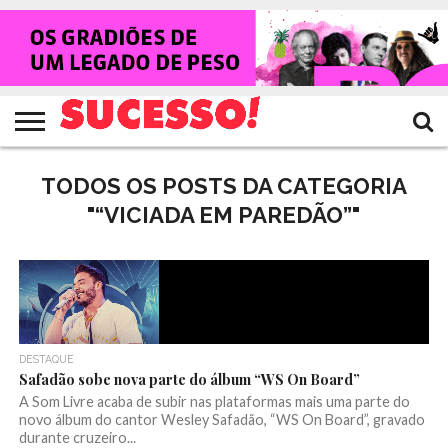
HOME
NOTÍCIAS
SHOWS
ENTREVISTAS
CLIQUES
RANKING
TV
REVISTA
CROWLEY
SUCESSO!
SUCESSO!
TODOS OS POSTS DA CATEGORIA
"“VICIADA EM PAREDÃO”"
DESTAQUE
Safadão sobe nova parte do álbum “WS On Board”
A Som Livre acaba de subir nas plataformas mais uma parte do
novo álbum do cantor Wesley Safadão, “WS On Board”, gravado
durante cruzeiro...