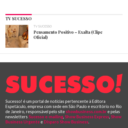
TV SUCESSO
TV SUCESSO
Pensamento Positivo – Exalta (Clipe
Oficial)
Sucesso! é um portal de notícias pertencente à Editora
Espetáculo, empresa com sede em São Paulo e escritório no Rio
de Janeiro, responsável pelo site
showbusiness.com.br
e pelas
newsletters
Sucesso e-mailing
,
Show Business Express
,
Show
Business Urgente
e
Disparo Show Business
.