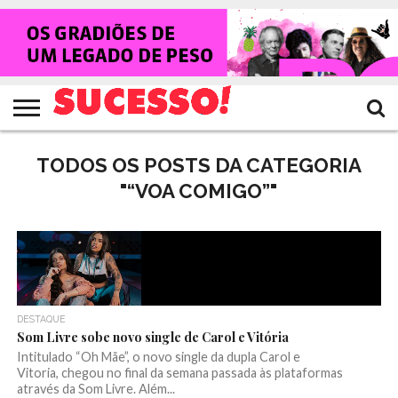
HOME
NOTÍCIAS
SHOWS
ENTREVISTAS
CLIQUES
RANKING
TV
REVISTA
CROWLEY
SUCESSO!
SUCESSO!
TODOS OS POSTS DA CATEGORIA
"“VOA COMIGO”"
DESTAQUE
Som Livre sobe novo single de Carol e Vitória
Intitulado “Oh Mãe”, o novo single da dupla Carol e
Vitoria, chegou no final da semana passada às plataformas
através da Som Livre. Além...