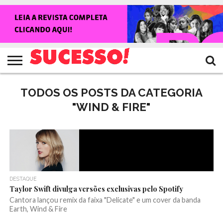
HOME
NOTÍCIAS
SHOWS
ENTREVISTAS
CLIQUES
RANKING
TV
REVISTA
CROWLEY
SUCESSO!
SUCESSO!
TODOS OS POSTS DA CATEGORIA
"WIND & FIRE"
DESTAQUE
Taylor Swift divulga versões exclusivas pelo Spotify
Cantora lançou remix da faixa "Delicate" e um cover da banda
Earth, Wind & Fire