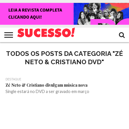
HOME
NOTÍCIAS
SHOWS
ENTREVISTAS
CLIQUES
RANKING
TV
REVISTA
CROWLEY
SUCESSO!
SUCESSO!
TODOS OS POSTS DA CATEGORIA "ZÉ
NETO & CRISTIANO DVD"
DESTAQUE
Zé Neto & Cristiano divulgam música nova
Single estará no DVD a ser gravado em março