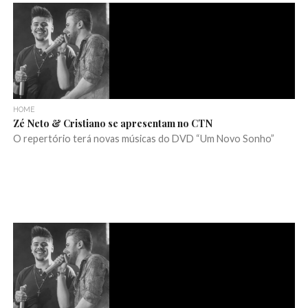
HOME
Zé Neto & Cristiano se apresentam no CTN
O repertório terá novas músicas do DVD “Um Novo Sonho”