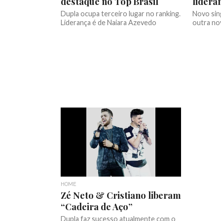
destaque no Top Brasil
lidera
Dupla ocupa terceiro lugar no ranking.
Novo sin
Liderança é de Naiara Azevedo
outra nov
HOME
Zé Neto & Cristiano liberam
“Cadeira de Aço”
Dupla faz sucesso atualmente com o