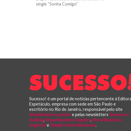
single “Sonha Comigo”
Sucesso! é um portal de notícias pertencente à Editor
Espetáculo, empresa com sede em São Paulo e
escritório no Rio de Janeiro, responsável pelo site
showbusiness.com.br
e pelas newsletters
Sucesso e-
mailing
,
Show Business Express
,
Show Business
Urgente
e
Disparo Show Business
.