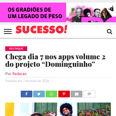
HOME
NOTÍCIAS
SHOWS
ENTREVISTAS
CLIQUES
RANKING
TV
REVISTA
CROWLEY
SUCESSO!
SUCESSO!
DESTAQUE
Chega dia 7 nos apps volume 2
do projeto “Dominguinho”
Por
Redacao
Postado em
7 de maio de 2026
COMENTÁRIOS