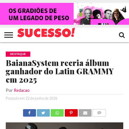
HOME
NOTÍCIAS
SHOWS
ENTREVISTAS
CLIQUES
RANKING
TV
REVISTA
CROWLEY
SUCESSO!
SUCESSO!
DESTAQUE
BaianaSystem recria álbum
ganhador do Latin GRAMMY
em 2025
Por
Redacao
Postado em
22 de junho de 2026
COMENTÁRIOS