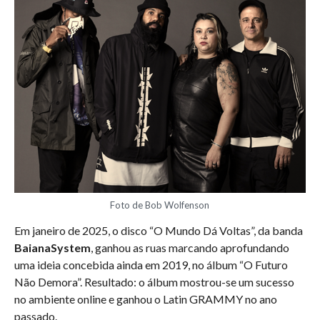
Foto de Bob Wolfenson
Em janeiro de 2025, o disco “O Mundo Dá Voltas”, da banda
BaianaSystem
, ganhou as ruas marcando aprofundando
uma ideia concebida ainda em 2019, no álbum “O Futuro
Não Demora”. Resultado: o álbum mostrou-se um sucesso
no ambiente online e ganhou o Latin GRAMMY no ano
passado.