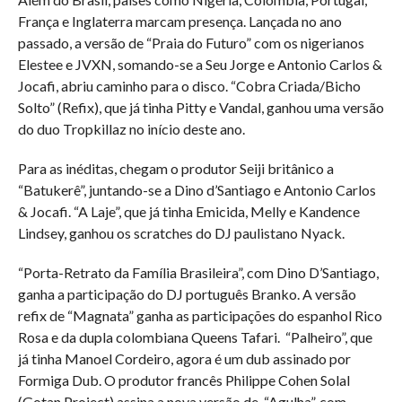
França e Inglaterra marcam presença. Lançada no ano
passado, a versão de “Praia do Futuro” com os nigerianos
Elestee e JVXN, somando-se a Seu Jorge e Antonio Carlos &
Jocafi, abriu caminho para o disco. “Cobra Criada/Bicho
Solto” (Refix), que já tinha Pitty e Vandal, ganhou uma versão
do duo Tropkillaz no início deste ano.
Para as inéditas, chegam o produtor Seiji britânico a
“Batukerê”, juntando-se a Dino d’Santiago e Antonio Carlos
& Jocafi. “A Laje”, que já tinha Emicida, Melly e Kandence
Lindsey, ganhou os scratches do DJ paulistano Nyack.
“Porta-Retrato da Família Brasileira”, com Dino D’Santiago,
ganha a participação do DJ português Branko. A versão
refix de “Magnata” ganha as participações do espanhol Rico
Rosa e da dupla colombiana Queens Tafari. “Palheiro”, que
já tinha Manoel Cordeiro, agora é um dub assinado por
Formiga Dub. O produtor francês Philippe Cohen Solal
(Gotan Project) assina a nova versão de “Agulha”, com