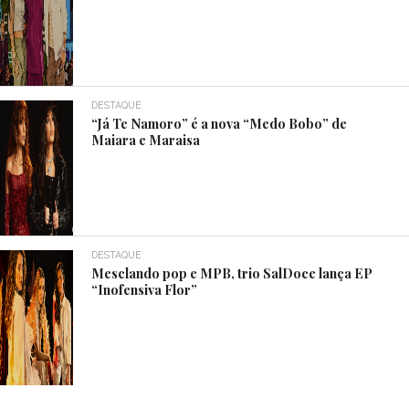
DESTAQUE
“Já Te Namoro” é a nova “Medo Bobo” de
Maiara e Maraisa
DESTAQUE
Mesclando pop e MPB, trio SalDoce lança EP
“Inofensiva Flor”