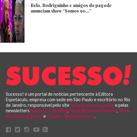
Belo, Rodriguinho e amigos do pagode
anunciam show “Somos 90…”
Sucesso! é um portal de notícias pertencente à Editora
Espetáculo, empresa com sede em São Paulo e escritório no Rio
de Janeiro, responsável pelo site
showbusiness.com.br
e pelas
newsletters
Sucesso e-mailing
,
Show Business Express
,
Show
Business Urgente
e
Disparo Show Business
.