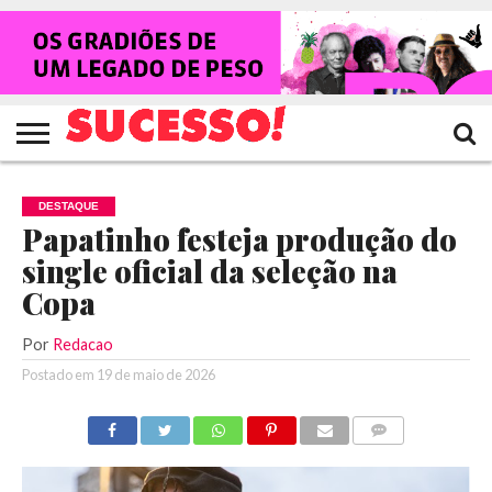
HOME
NOTÍCIAS
SHOWS
ENTREVISTAS
CLIQUES
RANKING
TV
REVISTA
CROWLEY
SUCESSO!
SUCESSO!
DESTAQUE
Papatinho festeja produção do
single oficial da seleção na
Copa
Por
Redacao
Postado em
19 de maio de 2026
COMENTÁRIOS