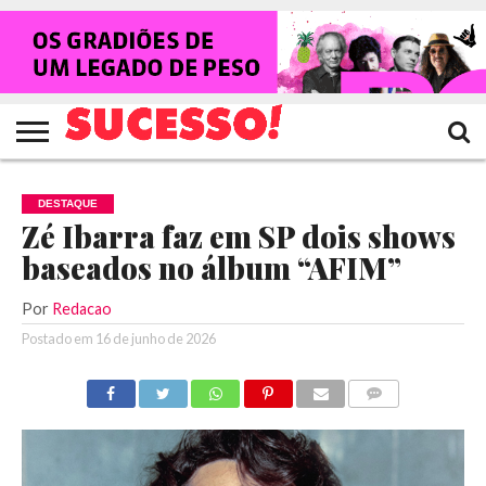
HOME
NOTÍCIAS
SHOWS
ENTREVISTAS
CLIQUES
RANKING
TV
REVISTA
CROWLEY
SUCESSO!
SUCESSO!
DESTAQUE
Zé Ibarra faz em SP dois shows
baseados no álbum “AFIM”
Por
Redacao
Postado em
16 de junho de 2026
COMENTÁRIOS