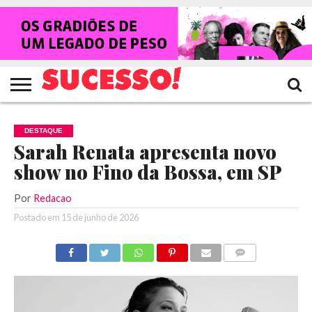
HOME
NOTÍCIAS
SHOWS
ENTREVISTAS
CLIQUES
RANKING
TV
REVISTA
CROWLEY
SUCESSO!
SUCESSO!
DESTAQUE
Sarah Renata apresenta novo
show no Fino da Bossa, em SP
Por
Redacao
Postado em
15 de junho de 2026
COMENTÁRIOS