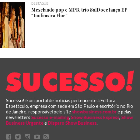
DESTAQUE
Mesclando pop e MPB, trio SalDoce lança EP
“Inofensiva Flor”
Sucesso! é um portal de notícias pertencente à Editora
Espetáculo, empresa com sede em São Paulo e escritório no Rio
de Janeiro, responsável pelo site
showbusiness.com.br
e pelas
newsletters
Sucesso e-mailing
,
Show Business Express
,
Show
Business Urgente
e
Disparo Show Business
.