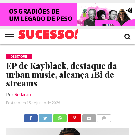
HOME
NOTÍCIAS
SHOWS
ENTREVISTAS
CLIQUES
RANKING
TV
REVISTA
CROWLEY
SUCESSO!
SUCESSO!
DESTAQUE
EP de Kayblack, destaque da
urban music, alcança 1Bi de
streams
Por
Redacao
Postado em
15 de junho de 2026
COMENTÁRIOS