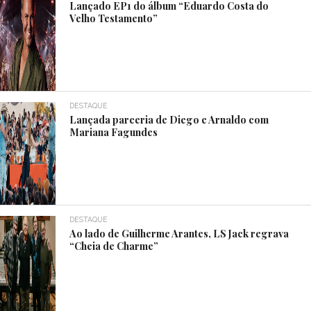
Lançado EP1 do álbum “Eduardo Costa do
Velho Testamento”
DESTAQUE
Lançada parceria de Diego e Arnaldo com
Mariana Fagundes
DESTAQUE
Ao lado de Guilherme Arantes, LS Jack regrava
“Cheia de Charme”