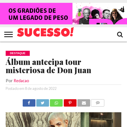
HOME
NOTÍCIAS
SHOWS
ENTREVISTAS
CLIQUES
RANKING
TV
REVISTA
CROWLEY
SUCESSO!
SUCESSO!
DESTAQUE
Álbum antecipa tour
misteriosa de Don Juan
Por
Redacao
Postado em
8 de agosto de 2022
COMENTÁRIOS