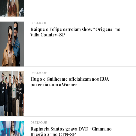
DESTAQUE
Kaique e Felipe estreiam show “Origens” no
Villa Country-SP
DESTAQUE
Hugo e Guilherme oficializam nos EUA
parceria com a Warner
DESTAQUE
Raphaela Santos grava DVD “Chama no
Bregão 2” no CTN-SP