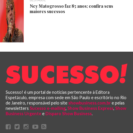
DESTAQUE
Ney Matogrosso faz 85 anos; confira seus
maiores sucessos
Sucesso! é um portal de notícias pertencente à Editora
Espetáculo, empresa com sede em São Paulo e escritório no Rio
de Janeiro, responsável pelo site
showbusiness.com.br
e pelas
newsletters
Sucesso e-mailing
,
Show Business Express
,
Show
Business Urgente
e
Disparo Show Business
.