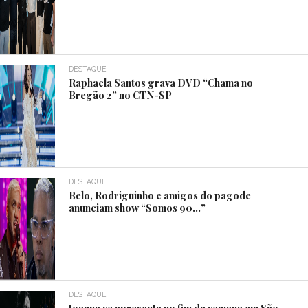
DESTAQUE
Raphaela Santos grava DVD “Chama no
Bregão 2” no CTN-SP
DESTAQUE
Belo, Rodriguinho e amigos do pagode
anunciam show “Somos 90…”
DESTAQUE
Joanna se apresenta no fim de semana em São