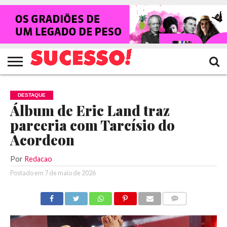
HOME
NOTÍCIAS
SHOWS
ENTREVISTAS
CLIQUES
RANKING
TV
REVISTA
CROWLEY
SUCESSO!
SUCESSO!
DESTAQUE
Álbum de Eric Land traz
parceria com Tarcísio do
Acordeon
Por
Redacao
Postado em
7 de maio de 2026
COMENTÁRIOS