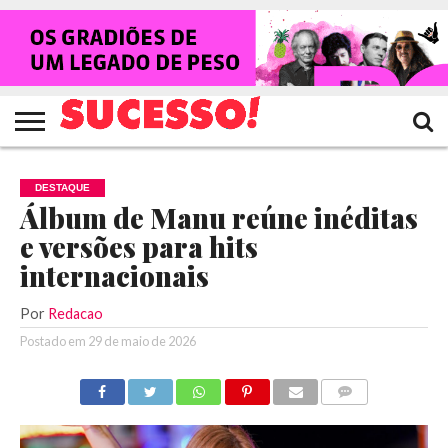
HOME
NOTÍCIAS
SHOWS
ENTREVISTAS
CLIQUES
RANKING
TV
REVISTA
CROWLEY
SUCESSO!
SUCESSO!
DESTAQUE
Álbum de Manu reúne inéditas
e versões para hits
internacionais
Por
Redacao
Postado em
29 de maio de 2026
COMENTÁRIOS