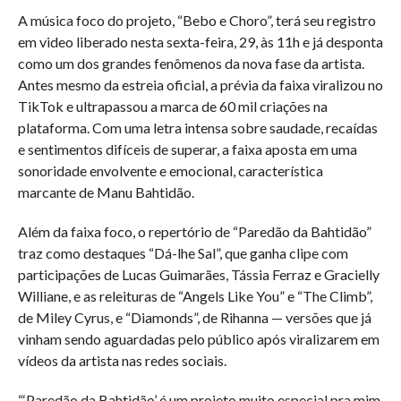
A música foco do projeto, “Bebo e Choro”, terá seu registro
em video liberado nesta sexta-feira, 29, às 11h e já desponta
como um dos grandes fenômenos da nova fase da artista.
Antes mesmo da estreia oficial, a prévia da faixa viralizou no
TikTok e ultrapassou a marca de 60 mil criações na
plataforma. Com uma letra intensa sobre saudade, recaídas
e sentimentos difíceis de superar, a faixa aposta em uma
sonoridade envolvente e emocional, característica
marcante de Manu Bahtidão.
Além da faixa foco, o repertório de “Paredão da Bahtidão”
traz como destaques “Dá-lhe Sal”, que ganha clipe com
participações de Lucas Guimarães, Tássia Ferraz e Gracielly
Williane, e as releituras de “Angels Like You” e “The Climb”,
de Miley Cyrus, e “Diamonds”, de Rihanna — versões que já
vinham sendo aguardadas pelo público após viralizarem em
vídeos da artista nas redes sociais.
“‘Paredão da Bahtidão’ é um projeto muito especial pra mim,