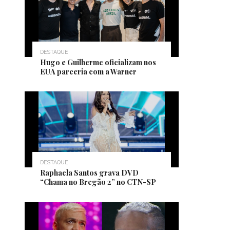
DESTAQUE
Hugo e Guilherme oficializam nos
EUA parceria com a Warner
DESTAQUE
Raphaela Santos grava DVD
“Chama no Bregão 2” no CTN-SP