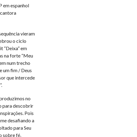
EP em espanhol
a cantora
 sequência vieram
ebrou o ciclo
it “Deixa” em
as na forte “Meu
tem num trecho
ve um fim / Deus
sor que intercede
”.
 produzimos no
o para descobrir
inspirações. Pois
 me desafiando a
oltado para Seu
 sobre fé,