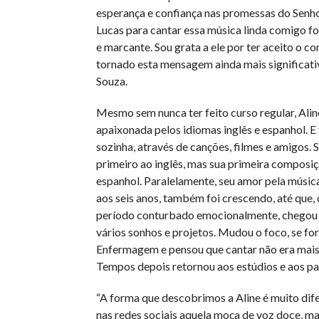
esperança e confiança nas promessas do Senhor
Lucas para cantar essa música linda comigo fo
e marcante. Sou grata a ele por ter aceito o con
tornado esta mensagem ainda mais significativa
Souza.
Mesmo sem nunca ter feito curso regular, Alin
apaixonada pelos idiomas inglês e espanhol. E
sozinha, através de canções, filmes e amigos.
primeiro ao inglês, mas sua primeira composiç
espanhol. Paralelamente, seu amor pela músic
aos seis anos, também foi crescendo, até que,
período conturbado emocionalmente, chegou a
vários sonhos e projetos. Mudou o foco, se f
Enfermagem e pensou que cantar não era mai
Tempos depois retornou aos estúdios e aos pa
“A forma que descobrimos a Aline é muito di
nas redes sociais aquela moça de voz doce, m