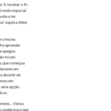
. E receber o Pr.
i muito especial
vite e ter
”, explica Aline
e cresceu
 foi aprender
 Se apegou
ão foi em
a, que começou
 durante um
 desistir de
ormou em
s uma opção.
lcos.
ferente… Vimos
as poderosa e que