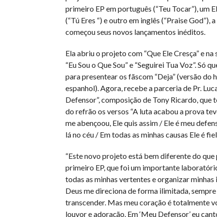
primeiro EP em português (“Teu Tocar”), um 
(“Tú Eres “) e outro em inglês (“Praise God”), 
começou seus novos lançamentos inéditos.
Ela abriu o projeto com “Que Ele Cresça” e na
“Eu Sou o Que Sou” e “Seguirei Tua Voz”. Só qu
para presentear os fãscom “Deja” (versão do h
espanhol). Agora, recebe a parceria de Pr. Luc
Defensor”, composição de Tony Ricardo, que 
do refrão os versos “A luta acabou a prova te
me abençoou, Ele quis assim / Ele é meu defen
lá no céu / Em todas as minhas causas Ele é fiel
“Este novo projeto está bem diferente do que
primeiro EP, que foi um importante laboratóri
todas as minhas vertentes e organizar minhas 
Deus me direciona de forma ilimitada, sempre
transcender. Mas meu coração é totalmente v
louvor e adoração. Em ‘Meu Defensor’ eu canto