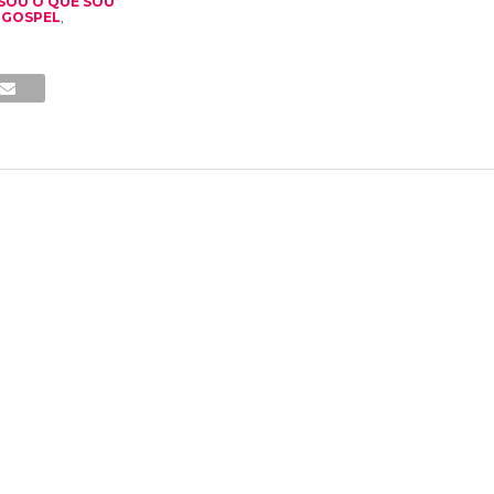
 SOU O QUE SOU”
 GOSPEL
,