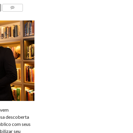
COMENTÁRIOS
ovem
esa descoberta
público com seus
bilizar seu