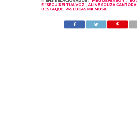
ITENS RELACIONADOS:
"MEU DEFENSOR"
,
“EU
E “SEGUIREI TUA VOZ”
,
ALINE SOUZA CANTORA
DESTAQUE
,
PR. LUCAS MK MUSIC