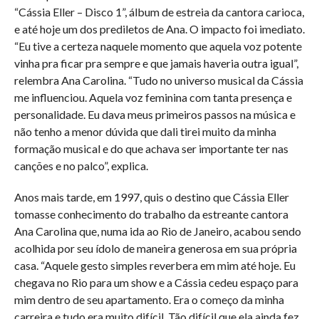
“Cássia Eller – Disco 1”, álbum de estreia da cantora carioca,
e até hoje um dos prediletos de Ana. O impacto foi imediato.
“Eu tive a certeza naquele momento que aquela voz potente
vinha pra ficar pra sempre e que jamais haveria outra igual”,
relembra Ana Carolina. “Tudo no universo musical da Cássia
me influenciou. Aquela voz feminina com tanta presença e
personalidade. Eu dava meus primeiros passos na música e
não tenho a menor dúvida que dali tirei muito da minha
formação musical e do que achava ser importante ter nas
canções e no palco”, explica.
Anos mais tarde, em 1997, quis o destino que Cássia Eller
tomasse conhecimento do trabalho da estreante cantora
Ana Carolina que, numa ida ao Rio de Janeiro, acabou sendo
acolhida por seu ídolo de maneira generosa em sua própria
casa. “Aquele gesto simples reverbera em mim até hoje. Eu
chegava no Rio para um show e a Cássia cedeu espaço para
mim dentro de seu apartamento. Era o começo da minha
carreira e tudo era muito difícil. Tão difícil que ela ainda fez