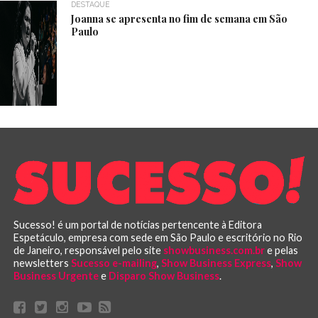
DESTAQUE
Joanna se apresenta no fim de semana em São
Paulo
Sucesso! é um portal de notícias pertencente à Editora
Espetáculo, empresa com sede em São Paulo e escritório no Rio
de Janeiro, responsável pelo site
showbusiness.com.br
e pelas
newsletters
Sucesso e-mailing
,
Show Business Express
,
Show
Business Urgente
e
Disparo Show Business
.