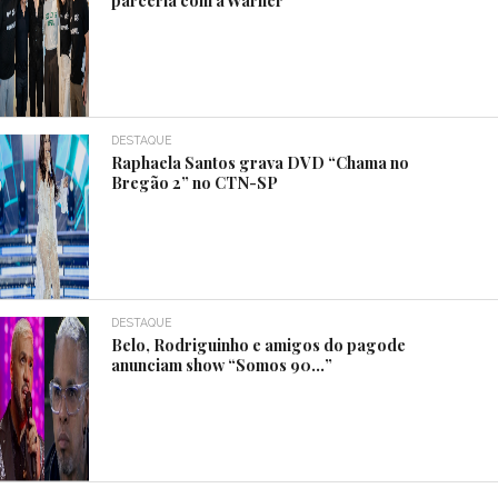
parceria com a Warner
DESTAQUE
Raphaela Santos grava DVD “Chama no
Bregão 2” no CTN-SP
DESTAQUE
Belo, Rodriguinho e amigos do pagode
anunciam show “Somos 90…”