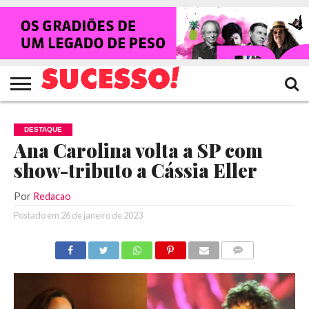
HOME
NOTÍCIAS
SHOWS
ENTREVISTAS
CLIQUES
RANKING
TV
REVISTA
CROWLEY
SUCESSO!
SUCESSO!
DESTAQUE
Ana Carolina volta a SP com
show-tributo a Cássia Eller
Por
Redacao
Postado em
26 de janeiro de 2023
COMENTÁRIOS