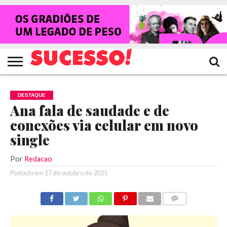
HOME
NOTÍCIAS
SHOWS
ENTREVISTAS
CLIQUES
RANKING
TV
REVISTA
CROWLEY
SUCESSO!
SUCESSO!
DESTAQUE
Ana fala de saudade e de
conexões via celular em novo
single
Por
Redacao
Postado em
17 de outubro de 2025
COMENTÁRIOS