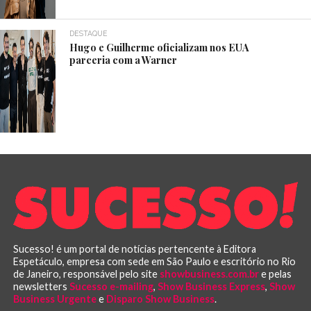
DESTAQUE
Hugo e Guilherme oficializam nos EUA
parceria com a Warner
Sucesso! é um portal de notícias pertencente à Editora
Espetáculo, empresa com sede em São Paulo e escritório no Rio
de Janeiro, responsável pelo site
showbusiness.com.br
e pelas
newsletters
Sucesso e-mailing
,
Show Business Express
,
Show
Business Urgente
e
Disparo Show Business
.