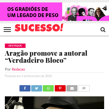
HOME
NOTÍCIAS
SHOWS
ENTREVISTAS
CLIQUES
RANKING
TV
REVISTA
CROWLEY
SUCESSO!
SUCESSO!
DESTAQUE
Aragão promove a autoral
“Verdadeiro Bloco”
Por
Redacao
Postado em
1 de fevereiro de 2020
COMENTÁRIOS