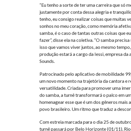
“Eu tenho a sorte de ter uma carreira que só me
justamente por conta dessa alegria e tranquil
tenho, eu consigo realizar coisas que muitas 
sonhos no meu coração, como memória afetiva
samba, é o caso de tantas outras coisas que eu 
fazer”, disse ela na coletiva. “O samba precisa 
isso que vamos viver juntos, ao mesmo tempo, 
produção estará a cargo da Iessi, empresa da a
Sounds.
Patrocinado pelo aplicativo de mobilidade 99,
um novo momento na trajetória da cantora e r
versatilidade. Criada para promover uma imer
do samba, a turnê transformará o palco em u
homenagear esse que é um dos gêneros mais 
povo brasileiro. Um ritmo que traduz a descon
Com estreia marcada para o dia 25 de outubro
turnê passará por Belo Horizonte (01/11), Rio