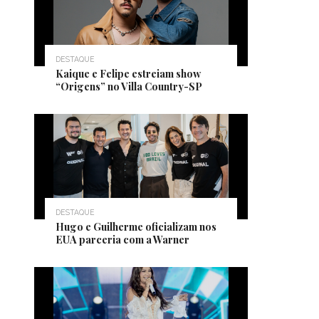
DESTAQUE
Kaique e Felipe estreiam show
“Origens” no Villa Country-SP
DESTAQUE
Hugo e Guilherme oficializam nos
EUA parceria com a Warner