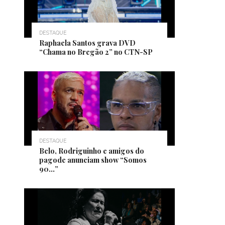
DESTAQUE
Raphaela Santos grava DVD
“Chama no Bregão 2” no CTN-SP
DESTAQUE
Belo, Rodriguinho e amigos do
pagode anunciam show “Somos
90…”