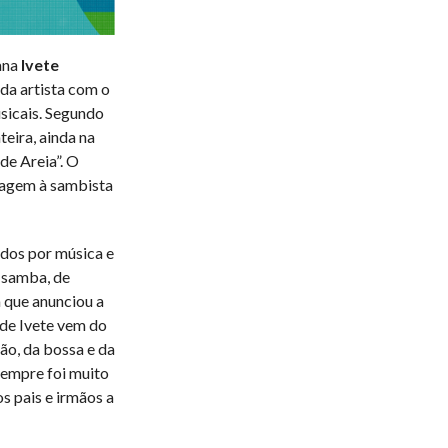
iana
Ivete
da artista com o
sicais. Segundo
teira, ainda na
de Areia”. O
nagem à sambista
dos por música e
 samba, de
 que anunciou a
 de Ivete vem do
ão, da bossa e da
sempre foi muito
os pais e irmãos a