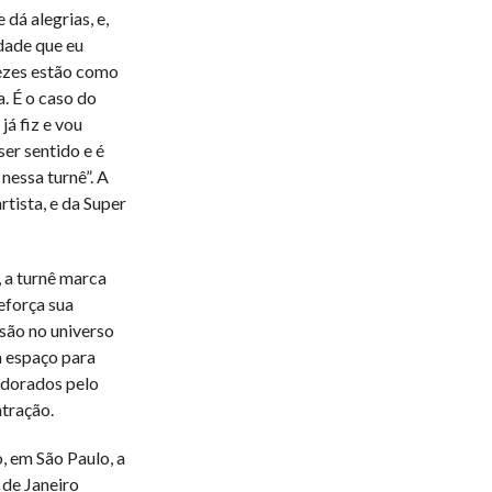
 dá alegrias, e,
idade que eu
vezes estão como
. É o caso do
já fiz e vou
ser sentido e é
nessa turnê”. A
rtista, e da Super
 a turnê marca
eforça sua
são no universo
m espaço para
adorados pelo
tração.
, em São Paulo, a
 de Janeiro