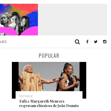
QUES
POPULAR
DESTAQUE
Fafá e Margareth Menezes
regravam clássicos de João Donato