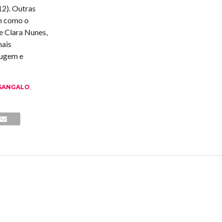
12). Outras
m como o
de Clara Nunes,
mais
rugem e
 SANGALO
,