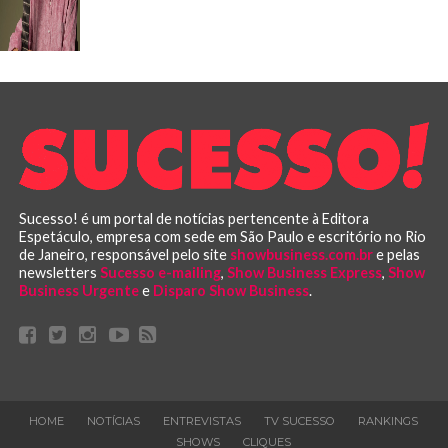
Sucesso! é um portal de notícias pertencente à Editora
Espetáculo, empresa com sede em São Paulo e escritório no Rio
de Janeiro, responsável pelo site
showbusiness.com.br
e pelas
newsletters
Sucesso e-mailing
,
Show Business Express
,
Show
Business Urgente
e
Disparo Show Business
.
HOME
NOTÍCIAS
ENTREVISTAS
TV SUCESSO
RANKINGS
SHOWS
CLIQUES