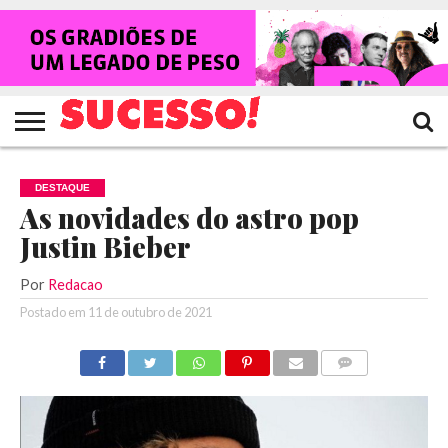
HOME
NOTÍCIAS
SHOWS
ENTREVISTAS
CLIQUES
RANKING
TV
REVISTA
CROWLEY
SUCESSO!
SUCESSO!
DESTAQUE
As novidades do astro pop
Justin Bieber
Por
Redacao
Postado em
11 de outubro de 2021
COMENTÁRIOS