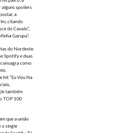
alguns spoilers
ostar, a
rim, citando
ce do Cavalo”,
Minha Garupa”.
stas do Nordeste.
o Spotify e duas
e consagra como
te.
 hit “Eu Vou Na
iais,
ngle também
 no TOP 100
am que a união
 o single
l do Spotify. Zé