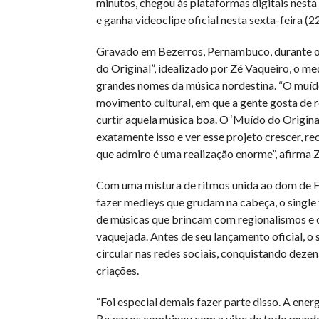
minutos, chegou às plataformas digitais nesta 
e ganha videoclipe oficial nesta sexta-feira (22
Gravado em Bezerros, Pernambuco, durante 
do Original”, idealizado por Zé Vaqueiro, o me
grandes nomes da música nordestina. “O muíd
movimento cultural, em que a gente gosta de r
curtir aquela música boa. O ‘Muído do Origina
exatamente isso e ver esse projeto crescer, re
que admiro é uma realização enorme”, afirma 
Com uma mistura de ritmos unida ao dom de 
fazer medleys que grudam na cabeça, o single
de músicas que brincam com regionalismos e 
vaquejada. Antes de seu lançamento oficial, o
circular nas redes sociais, conquistando dezen
criações.
“Foi especial demais fazer parte disso. A ener
Bezerros combinou com a vibe de todo mundo 