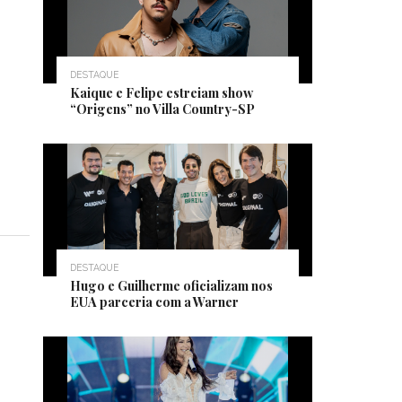
DESTAQUE
Kaique e Felipe estreiam show
“Origens” no Villa Country-SP
DESTAQUE
Hugo e Guilherme oficializam nos
EUA parceria com a Warner