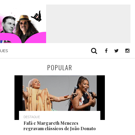
QUES
POPULAR
DESTAQUE
Fafá e Margareth Menezes
regravam clássicos de João Donato