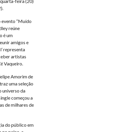
quarta-feira (20)
).
o evento “Muído
dley reúne
o é um
eunir amigos e
l’ representa
ceber artistas
Zé Vaqueiro.
Felipe Amorim de
 traz uma seleção
o universo da
 single começou a
as de milhares de
gia do público em
no palco, a