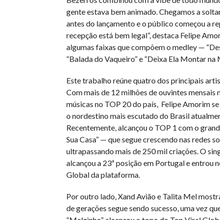
gente estava bem animado. Chegamos a soltar 
antes do lançamento e o público começou a rep
recepção está bem legal”, destaca Felipe Amo
algumas faixas que compõem o medley — “Des
“Balada do Vaqueiro” e “Deixa Ela Montar na 
Este trabalho reúne quatro dos principais arti
Com mais de 12 milhões de ouvintes mensais n
músicas no TOP 20 do país, Felipe Amorim s
o nordestino mais escutado do Brasil atualmen
Recentemente, alcançou o TOP 1 com o grande
Sua Casa” — que segue crescendo nas redes soc
ultrapassando mais de 250 mil criações. O si
alcançou a 23ª posição em Portugal e entrou
Global da plataforma.
Por outro lado, Xand Avião e Talita Mel mostr
de gerações segue sendo sucesso, uma vez que
“Melzinho” alcançou o topo do Top Viral Globa