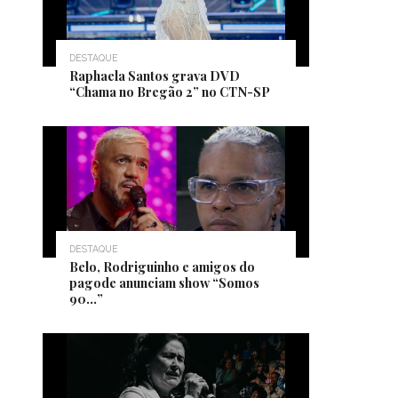
DESTAQUE
Raphaela Santos grava DVD
“Chama no Bregão 2” no CTN-SP
DESTAQUE
Belo, Rodriguinho e amigos do
pagode anunciam show “Somos
90…”