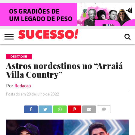
HOME
NOTÍCIAS
SHOWS
ENTREVISTAS
CLIQUES
RANKING
TV
REVISTA
CROWLEY
SUCESSO!
SUCESSO!
DESTAQUE
Astros nordestinos no “Arraiá
Villa Country”
Por
Redacao
Postado em
20 de julho de 2022
COMENTÁRIOS