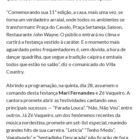
“Comemorando sua 11ª edição, a casa, mais uma vez, se
torna um verdadeiro arraial, onde todos os ambientes se
transformam: Praça do Cavalo, Praça Sertaneja, Saloon,
Restaurante John Wayne. O público entrará no clima e
curtirá a festança vestido à caráter. E o momento mais
aguardado pelos frequentadores é, sem dúvida, a hora de
dançar quadrilha, que segue a tradição caipira e embala
todos que estão no salão”, diz o comunicado do Villa
Country.
Abrindo a programação, na quinta, dia 28, assumem o
comando desta festança
Mari Fernandes
e Zé Vaqueiro. A
cantora promete abrir as festividades cantando seus
principais sucessos — “Parada Louca”, “Não, Não Vou”, entre
outros. Já Zé Vaqueiro, um dos fenômenos recentes da
música nordestina, promete um set-list especial, reunindo
grandes hits de sua carreira. “Letícia” “Tenho Medo”,
Vagabundo” e “Sentadinha Descarada” não ficarão de fora,